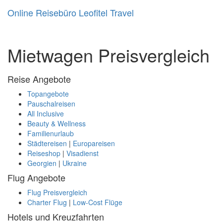
Online Reisebüro Leofitel Travel
Toggl
navig
Mietwagen Preisvergleich
Reise Angebote
Topangebote
Pauschalreisen
All Inclusive
Beauty & Wellness
Familienurlaub
Städtereisen
|
Europareisen
Reiseshop
|
Visadienst
Georgien
|
Ukraine
Flug Angebote
Flug Preisvergleich
Charter Flug
|
Low-Cost Flüge
Hotels und Kreuzfahrten