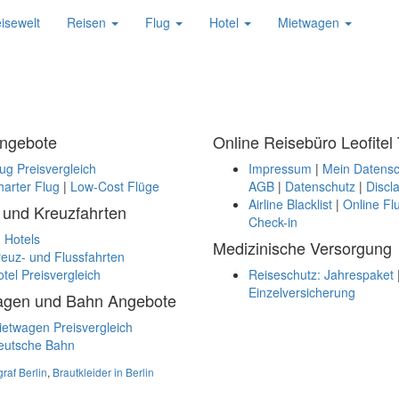
isewelt
Reisen
Flug
Hotel
Mietwagen
Angebote
Online Reisebüro Leofitel 
ug Preisvergleich
Impressum
|
Mein Datensc
arter Flug
|
Low-Cost Flüge
AGB
|
Datenschutz
|
Discl
Airline Blacklist
|
Online Fl
 und Kreuzfahrten
Check-in
 Hotels
Medizinische Versorgung
euz- und Flussfahrten
tel Preisvergleich
Reiseschutz: Jahrespaket
Einzelversicherung
agen und Bahn Angebote
etwagen Preisvergleich
eutsche Bahn
raf Berlin
,
Brautkleider in Berlin