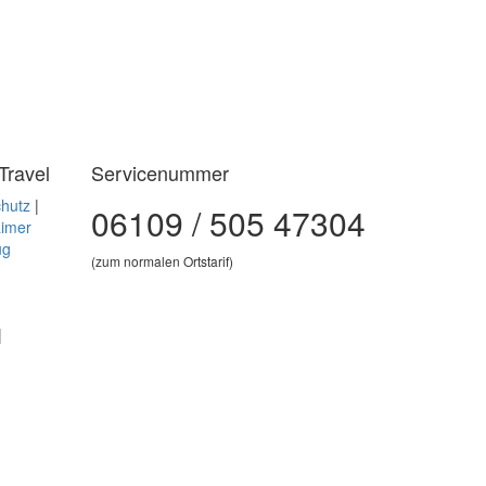
Travel
Servicenummer
hutz
|
06109 / 505 47304
aimer
ug
(zum normalen Ortstarif)
|