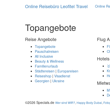
Online Reisebüro Leofitel Travel
Online Re
Topangebote
Reise Angebote
Flug 
Topangebote
Fl
Pauschalreisen
Ch
All Inclusive
Hotels
Beauty & Wellness
🥇
Familienurlaub
Kr
Städtereisen
|
Europareisen
Ho
Reiseshop
|
Visadienst
Georgien
|
Ukraine
Mietw
Mi
D
©2026 Specials.de
Wer sind WIR?
,
Happy Body Dubai
,
Fotog