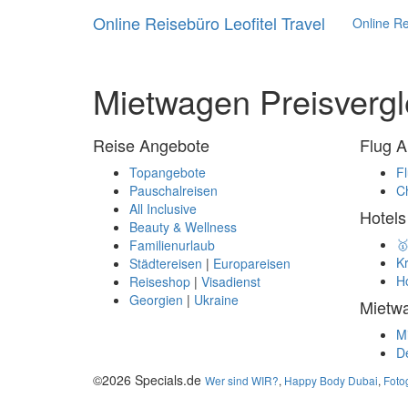
Online Reisebüro Leofitel Travel
Online Re
Mietwagen Preisvergl
Reise Angebote
Flug 
Topangebote
Fl
Pauschalreisen
Ch
All Inclusive
Hotels
Beauty & Wellness
🥇
Familienurlaub
Kr
Städtereisen
|
Europareisen
Ho
Reiseshop
|
Visadienst
Georgien
|
Ukraine
Mietw
Mi
D
©2026 Specials.de
Wer sind WIR?
,
Happy Body Dubai
,
Fotog