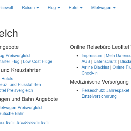
isewelt
Reisen
Flug
Hotel
Mietwagen
eich
Angebote
Online Reisebüro Leofitel 
ug Preisvergleich
Impressum
|
Mein Datensc
arter Flug
|
Low-Cost Flüge
AGB
|
Datenschutz
|
Discl
Airline Blacklist
|
Online Fl
 und Kreuzfahrten
Check-in
 Hotels
Medizinische Versorgung
euz- und Flussfahrten
tel Preisvergleich
Reiseschutz: Jahrespaket
Einzelversicherung
agen und Bahn Angebote
etwagen Preisvergleich
eutsche Bahn
raf Berlin
,
Brautkleider in Berlin