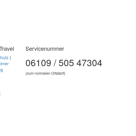
Travel
Servicenummer
hutz
|
06109 / 505 47304
aimer
ug
(zum normalen Ortstarif)
|